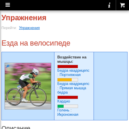
Упражнения
Упражнения
Перейти:
Езда на велосипеде
Воздействие на
мышцы:
Бедра квадрицепс
:
Портняжная
Бедра квадрицепс
:
Прямая мышца
бедра
Кардио
Голень
:
Икроножная
Описание