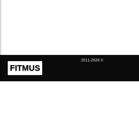
2011-2026 ©
FITMUS
Полезно
Контакты
Пользовательское соглашение
Политика конфиденциальности
Техническая поддержка
Публичная оферта
Предложения и жалобы
support@fitmus.com
Проект