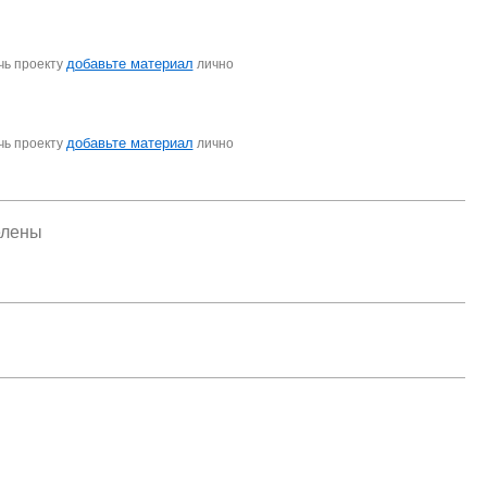
добавьте материал
чь проекту
лично
добавьте материал
чь проекту
лично
елены