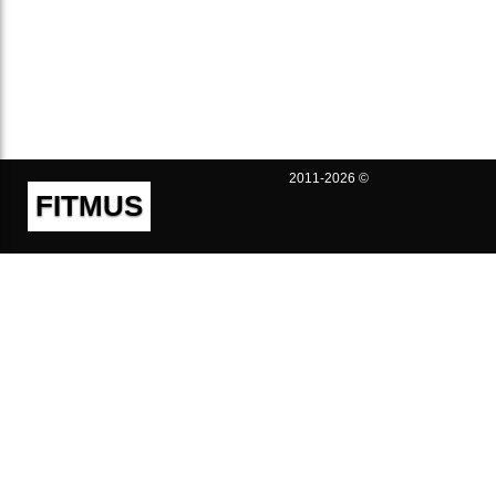
2011-2026 ©
FITMUS
Полезно
Контакты
Пользовательское соглашение
Политика конфиденциальности
Техническая поддержка
Публичная оферта
Предложения и жалобы
support@fitmus.com
Проект
Инструкции