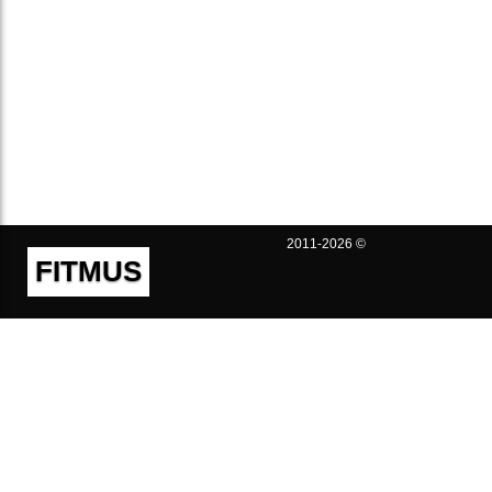
2011-2026 ©
FITMUS
Полезно
Контакты
Пользовательское соглашение
Политика конфиденциальности
Техническая поддержка
Публичная оферта
Предложения и жалобы
support@fitmus.com