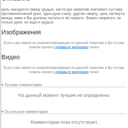
цепь нахо­дится перед грудью, кисти рук напротив локтевого сус­тава
противоположной ру­ки, одна рука снизу, дру­гая сверху, цепь натянута
между ними и Вы должны пытаться её порвать. Важ­но напрягать не
только ру­ки, но ещё и грудью.
Изображения
Если у вас имеются знания\информация по данной тематике и Вы готовы
добавьте материал
помочь проекту
лично
Видео
Если у вас имеются знания\информация по данной тематике и Вы готовы
добавьте материал
помочь проекту
лично
▾ Лучшие комментарии
На данный момент лучшие не определены
▾ Остальные комментарии
Комментарии пока отсутствуют.