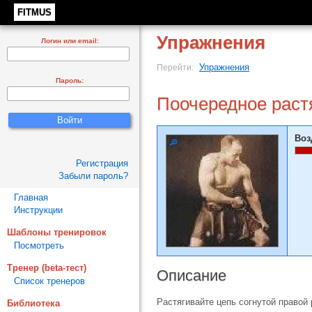
FITMUS
Упражнения
Логин или email:
Упражнения
Перейти:
Пароль:
Поочередное растя
Воз
Регистрация
Забыли пароль?
Главная
Инструкции
Шаблоны тренировок
Посмотреть
Тренер (beta-тест)
Описание
Список тренеров
Растягивайте цепь согнутой правой
Библиотека