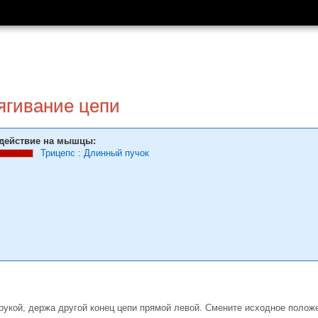
гива­ние цепи
действие на мышцы:
Трицепс
:
Длинный пучок
 рукой, держа другой конец цепи прямой левой. Смените исходное полож