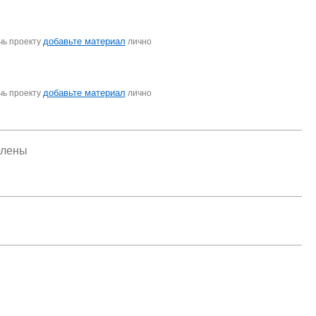
добавьте материал
чь проекту
лично
добавьте материал
чь проекту
лично
елены