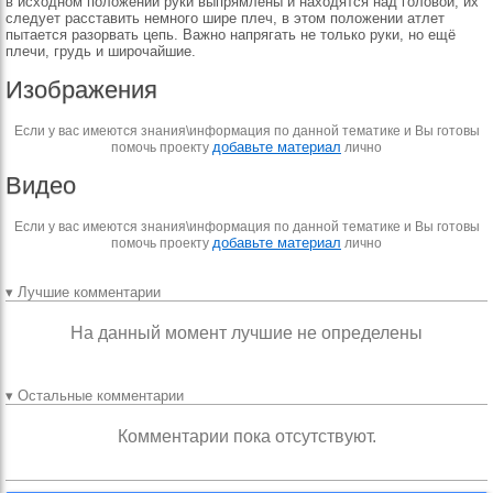
в исходном по­ложении руки выпрямле­ны и находятся над голо­вой, их
следует расста­вить немного шире плеч, в этом положении атлет
пытается разорвать цепь. Важно напрягать не толь­ко руки, но ещё
плечи, грудь и широчайшие.
Изображения
Если у вас имеются знания\информация по данной тематике и Вы готовы
добавьте материал
помочь проекту
лично
Видео
Если у вас имеются знания\информация по данной тематике и Вы готовы
добавьте материал
помочь проекту
лично
▾ Лучшие комментарии
На данный момент лучшие не определены
▾ Остальные комментарии
Комментарии пока отсутствуют.