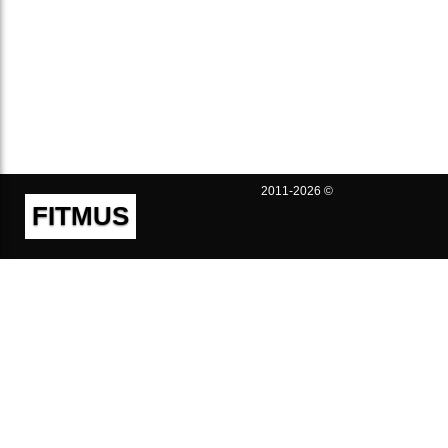
2011-2026 ©
FITMUS
Полезно
Контакты
Пользовательское соглашение
Политика конфиденциальности
Техническая поддержка
Публичная оферта
Предложения и жалобы
support@fitmus.com
Проект