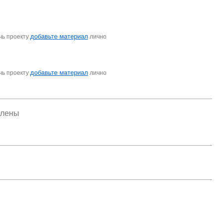
добавьте материал
чь проекту
лично
добавьте материал
чь проекту
лично
елены