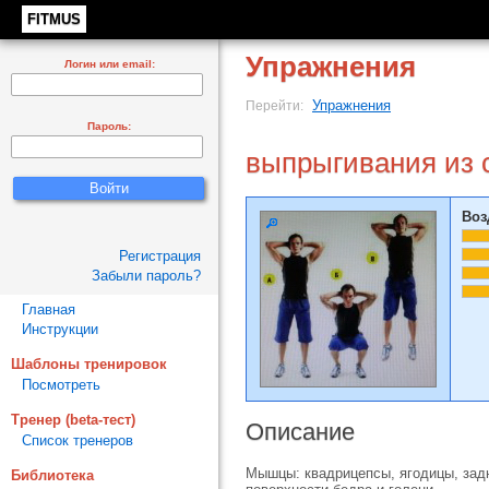
FITMUS
Упражнения
Логин или email:
Упражнения
Перейти:
Пароль:
выпрыгивания из 
Воз
Регистрация
Забыли пароль?
Главная
Инструкции
Шаблоны тренировок
Посмотреть
Тренер (beta-тест)
Описание
Список тренеров
Мышцы: квадрицепсы, ягодицы, зад
Библиотека