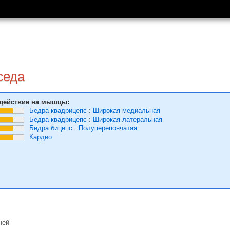
седа
действие на мышцы:
Бедра квадрицепс
:
Широкая медиальная
Бедра квадрицепс
:
Широкая латеральная
Бедра бицепс
:
Полуперепончатая
Кардио
ней