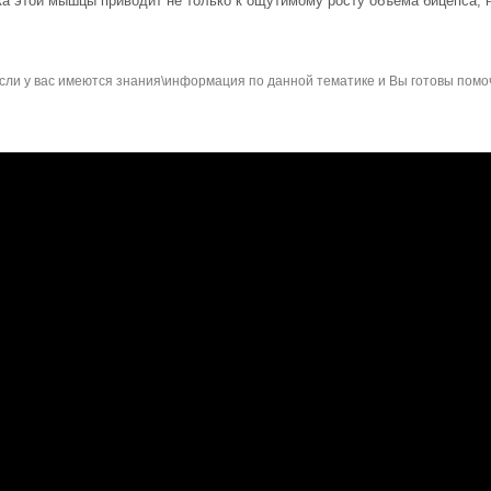
а этой мышцы приводит не только к ощутимому росту объема бицепса, н
сли у вас имеются знания\информация по данной тематике и Вы готовы помо