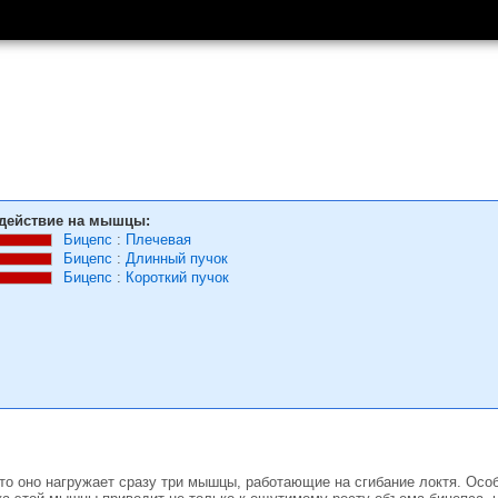
действие на мышцы:
Бицепс
:
Плечевая
Бицепс
:
Длинный пучок
Бицепс
:
Короткий пучок
что оно нагружает сразу три мышцы, работающие на сгибание локтя. О