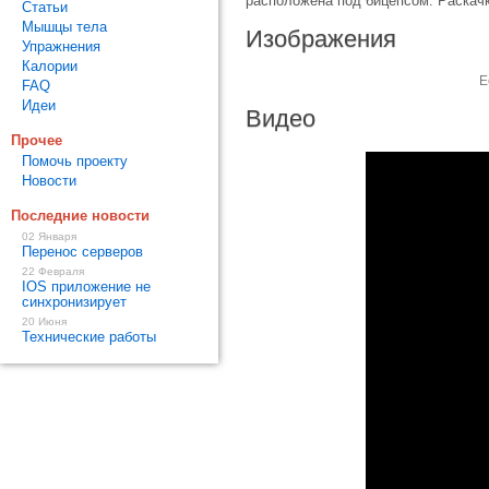
расположена под бицепсом. Раскачк
Статьи
Мышцы тела
Изображения
Упражнения
Калории
Е
FAQ
Идеи
Видео
Прочее
Помочь проекту
Новости
Последние новости
02 Января
Перенос серверов
22 Февраля
IOS приложение не
синхронизирует
20 Июня
Технические работы