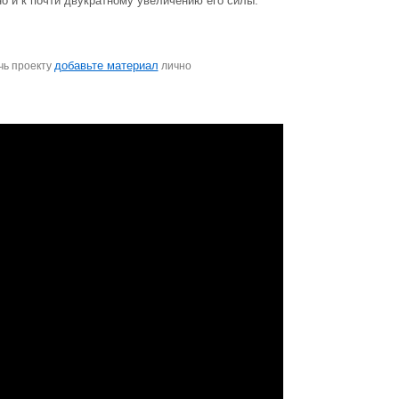
о и к почти двукратному увеличению его силы.
добавьте материал
чь проекту
лично