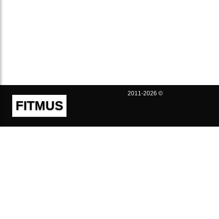
2011-2026 ©
FITMUS
Полезно
Контакты
Пользовательское соглашение
Политика конфиденциальности
Техническая поддержка
Публичная оферта
Предложения и жалобы
support@fitmus.com
Проект