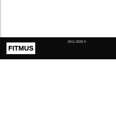
2011-2026 ©
FITMUS
Полезно
Контакты
Пользовательское соглашение
Политика конфиденциальности
Техническая поддержка
Публичная оферта
Предложения и жалобы
support@fitmus.com
Проект
Инструкции