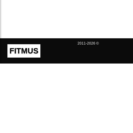
2011-2026 ©
FITMUS
Полезно
Контакты
Пользовательское соглашение
Политика конфиденциальности
Техническая поддержка
Публичная оферта
Предложения и жалобы
support@fitmus.com
Проект
Инструкции
Для разработчиков