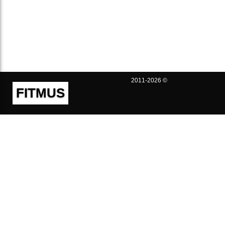
2011-2026 ©
FITMUS
Полезно
Контакты
Пользовательское соглашение
Политика конфиденциальности
Техническая поддержка
Публичная оферта
Предложения и жалобы
support@fitmus.com
Проект
Инструкции