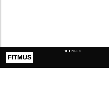
2011-2026 ©
FITMUS
Полезно
Контакты
Пользовательское соглашение
Политика конфиденциальности
Техническая поддержка
Публичная оферта
Предложения и жалобы
support@fitmus.com
Проект