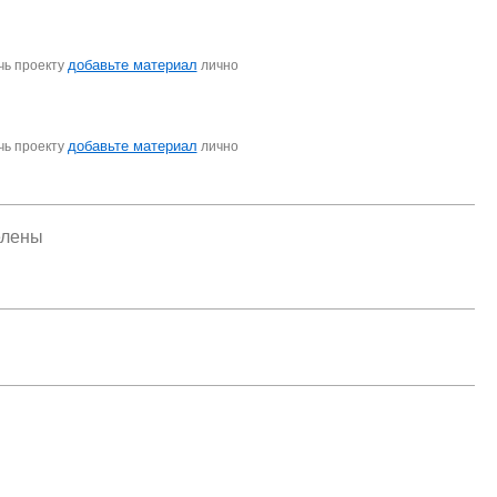
добавьте материал
чь проекту
лично
добавьте материал
чь проекту
лично
елены