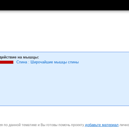
действие на мышцы:
Спина
:
Широчайшие мышцы спины
добавьте материал
я по данной тематике и Вы готовы помочь проекту
личн