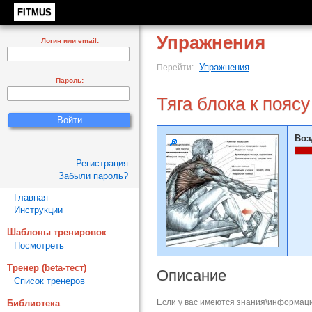
FITMUS
Упражнения
Логин или email:
Упражнения
Перейти:
Пароль:
Тяга блока к поясу
Воз
Регистрация
Забыли пароль?
Главная
Инструкции
Шаблоны тренировок
Посмотреть
Тренер (beta-тест)
Описание
Список тренеров
Если у вас имеются знания\информаци
Библиотека