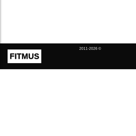
2011-2026 ©
FITMUS
Полезно
Контакты
Пользовательское соглашение
Политика конфиденциальности
Техническая поддержка
Публичная оферта
Предложения и жалобы
support@fitmus.com
Проект
Инструкции