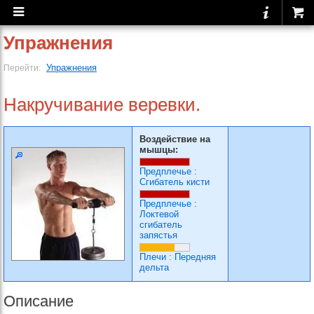
Упражнения
Упражнения
Перейти:
Накручивание веревки.
Воздействие на
мышцы:
Предплечье
:
Сгибатель кисти
Предплечье
:
Локтевой
сгибатель
запястья
Плечи
:
Передняя
дельта
Описание