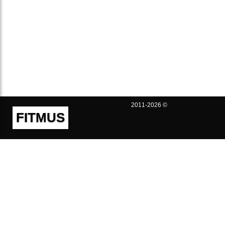
2011-2026 ©
FITMUS
Полезно
Контакты
Пользовательское соглашение
Политика конфиденциальности
Техническая поддержка
Публичная оферта
Предложения и жалобы
support@fitmus.com
Проект