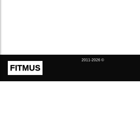
2011-2026 ©
FITMUS
Полезно
Контакты
Пользовательское соглашение
Политика конфиденциальности
Техническая поддержка
Публичная оферта
Предложения и жалобы
support@fitmus.com
Проект