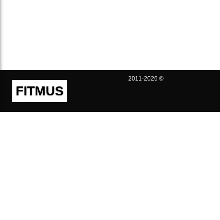
2011-2026 ©
FITMUS
Полезно
Контакты
Пользовательское соглашение
Политика конфиденциальности
Техническая поддержка
Публичная оферта
Предложения и жалобы
support@fitmus.com
Проект
Инструкции