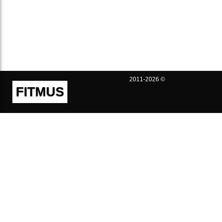
2011-2026 ©
FITMUS
Полезно
Контакты
Пользовательское соглашение
Политика конфиденциальности
Техническая поддержка
Публичная оферта
Предложения и жалобы
support@fitmus.com
Проект
Инструкции