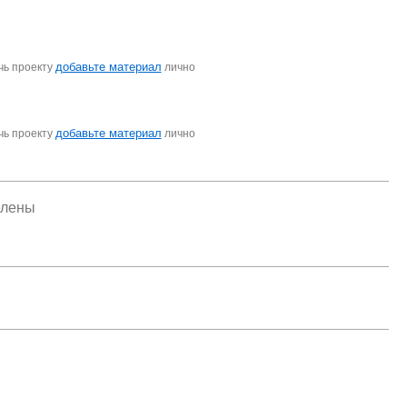
добавьте материал
чь проекту
лично
добавьте материал
чь проекту
лично
елены