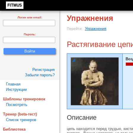
FITMUS
Упражнения
Логин или email:
Упражнения
Перейти:
Пароль:
Растягивание цепи
Воз
Регистрация
Забыли пароль?
Главная
Инструкции
Шаблоны тренировок
Посмотреть
Тренер (beta-тест)
Описание
Список тренеров
цепь нахо­дится перед грудью, кист
Библиотека