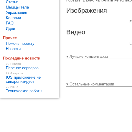
порвать. Важ­но напрягать не только
Статьи
Мышцы тела
Изображения
Упражнения
Калории
Е
FAQ
Идеи
Видео
Прочее
Помочь проекту
Е
Новости
▾ Лучшие комментарии
Последние новости
02 Января
Перенос серверов
22 Февраля
IOS приложение не
синхронизирует
▾ Остальные комментарии
20 Июня
Технические работы