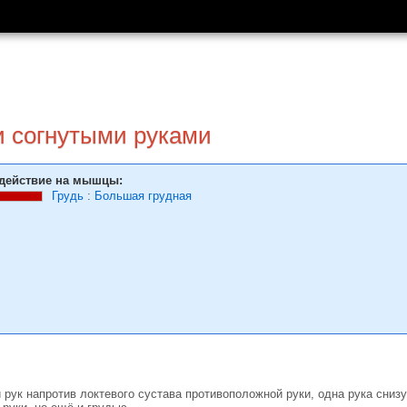
 согну­тыми руками
действие на мышцы:
Грудь
:
Большая грудная
и рук напротив локтевого сус­тава противоположной ру­ки, одна рука сниз