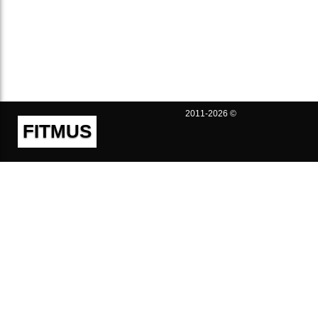
2011-2026 ©
FITMUS
Полезно
Контакты
Пользовательское соглашение
Политика конфиденциальности
Техническая поддержка
Публичная оферта
Предложения и жалобы
support@fitmus.com
Проект
Инструкции