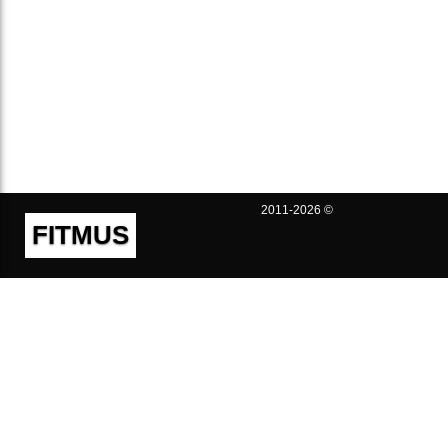
2011-2026 ©
FITMUS
Полезно
Контакты
Пользовательское соглашение
Политика конфиденциальности
Техническая поддержка
Публичная оферта
Предложения и жалобы
support@fitmus.com
Проект