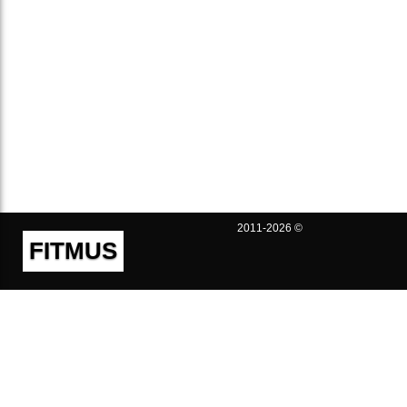
2011-2026 ©
FITMUS
Полезно
Контакты
Пользовательское соглашение
Политика конфиденциальности
Техническая поддержка
Публичная оферта
Предложения и жалобы
support@fitmus.com