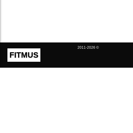
2011-2026 ©
FITMUS
Полезно
Контакты
Пользовательское соглашение
Политика конфиденциальности
Техническая поддержка
Публичная оферта
Предложения и жалобы
support@fitmus.com
Проект
Инструкции