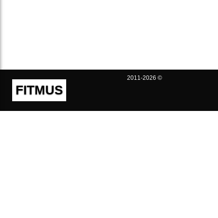
2011-2026 ©
FITMUS
Полезно
Контакты
Пользовательское соглашение
Политика конфиденциальности
Техническая поддержка
Публичная оферта
Предложения и жалобы
support@fitmus.com
Проект
Инструкции