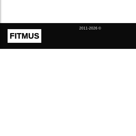
2011-2026 ©
FITMUS
Полезно
Контакты
Пользовательское соглашение
Политика конфиденциальности
Техническая поддержка
Публичная оферта
Предложения и жалобы
support@fitmus.com
Проект
Инструкции
Для разработчиков
FAQ (Вопросы и Ответы)