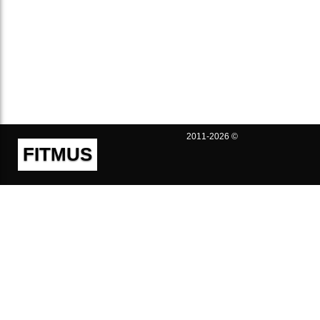
2011-2026 ©
FITMUS
Полезно
Контакты
Пользовательское соглашение
Политика конфиденциальности
Техническая поддержка
Публичная оферта
Предложения и жалобы
support@fitmus.com
Проект