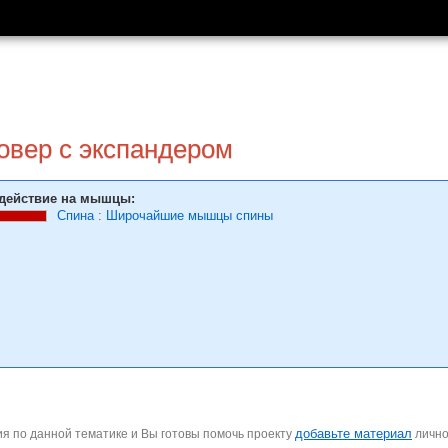
овер с экспандером
действие на мышцы:
Спина
:
Широчайшие мышцы спины
добавьте материал
я по данной тематике и Вы готовы помочь проекту
личн