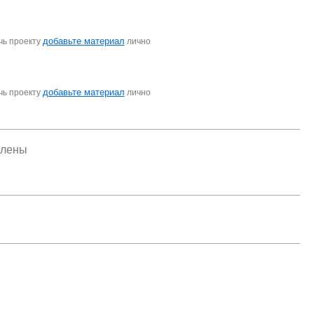
добавьте материал
чь проекту
лично
добавьте материал
чь проекту
лично
елены