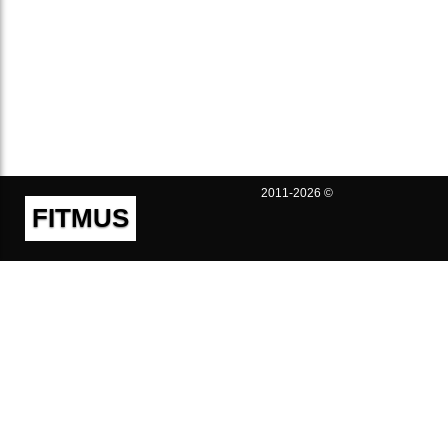
2011-2026 ©
FITMUS
Полезно
Контакты
Пользовательское соглашение
Политика конфиденциальности
Техническая поддержка
Публичная оферта
Предложения и жалобы
support@fitmus.com
Проект