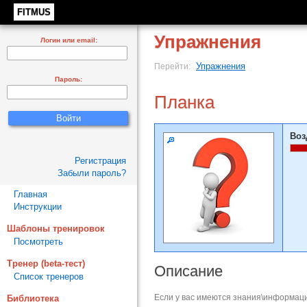
FITMUS
Упражнения
Логин или email:
Упражнения
Перейти:
Пароль:
Планка
Воз
Регистрация
Забыли пароль?
Главная
Инструкции
Шаблоны тренировок
Посмотреть
Тренер (beta-тест)
Описание
Список тренеров
Если у вас имеются знания\информаци
Библиотека