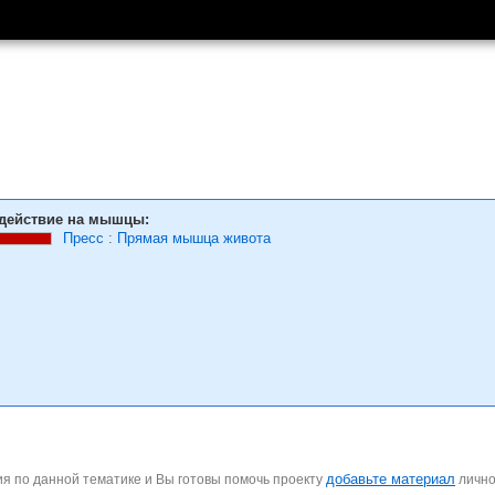
действие на мышцы:
Пресс
:
Прямая мышца живота
добавьте материал
я по данной тематике и Вы готовы помочь проекту
личн