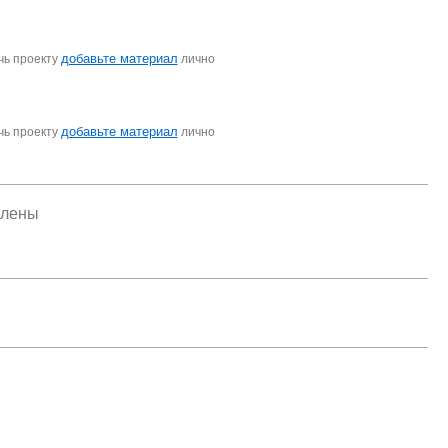
добавьте материал
чь проекту
лично
добавьте материал
чь проекту
лично
елены