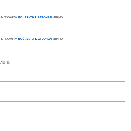
добавьте материал
чь проекту
лично
добавьте материал
чь проекту
лично
елены