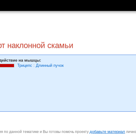
от наклонной скамьи
действие на мышцы:
Трицепс
:
Длинный пучок
добавьте материал
я по данной тематике и Вы готовы помочь проекту
личн