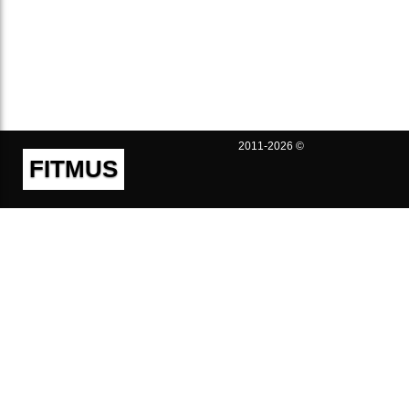
2011-2026 ©
FITMUS
Полезно
Контакты
Пользовательское соглашение
Политика конфиденциальности
Техническая поддержка
Публичная оферта
Предложения и жалобы
support@fitmus.com
Проект
Инструкции