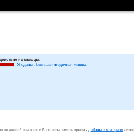
действие на мышцы:
Ягодицы
:
Большая ягодичная мышца.
добавьте материал
я по данной тематике и Вы готовы помочь проекту
личн