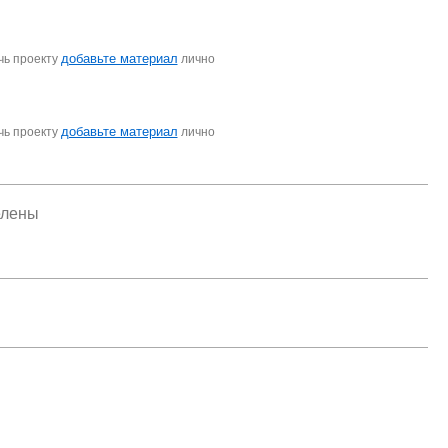
добавьте материал
чь проекту
лично
добавьте материал
чь проекту
лично
елены