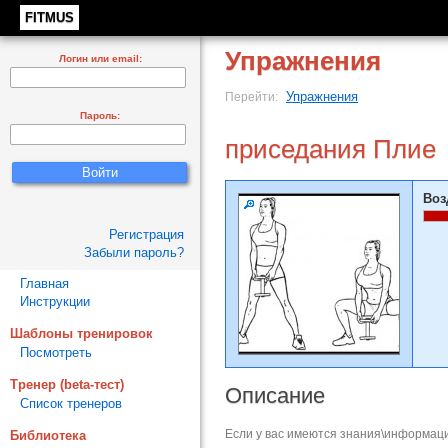
FITMUS
Упражнения
Логин или email:
Упражнения
Перейти:
Пароль:
приседания Плие
Воз
Регистрация
Забыли пароль?
Главная
Инструкции
Шаблоны тренировок
Посмотреть
Тренер (beta-тест)
Описание
Список тренеров
Если у вас имеются знания\информаци
Библиотека