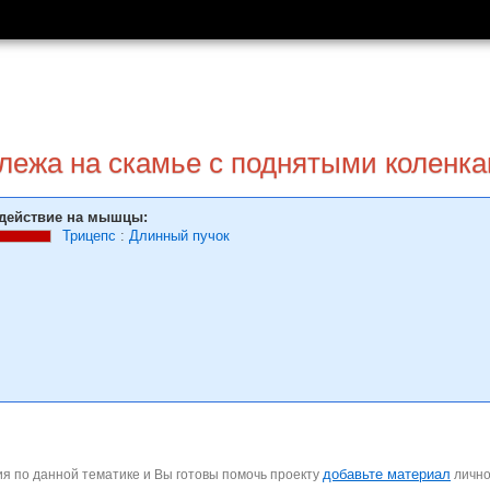
лежа на скамье с поднятыми коленк
действие на мышцы:
Трицепс
:
Длинный пучок
добавьте материал
я по данной тематике и Вы готовы помочь проекту
личн