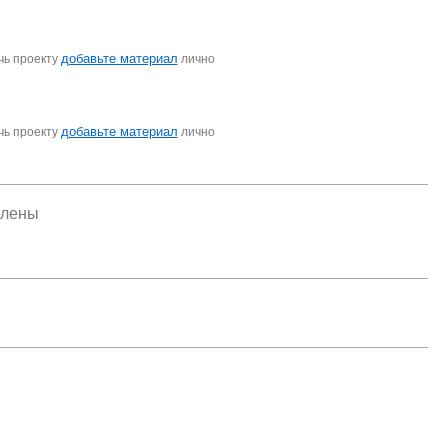
добавьте материал
чь проекту
лично
добавьте материал
чь проекту
лично
елены