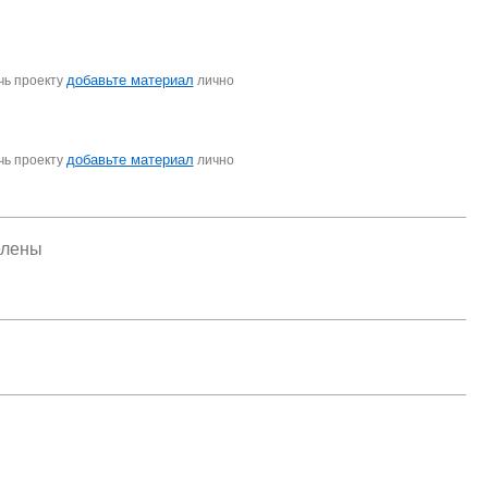
добавьте материал
чь проекту
лично
добавьте материал
чь проекту
лично
елены