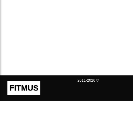
2011-2026 ©
FITMUS
Полезно
Контакты
Пользовательское соглашение
Политика конфиденциальности
Техническая поддержка
Публичная оферта
Предложения и жалобы
support@fitmus.com