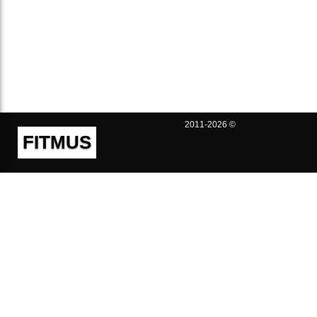
2011-2026 ©
FITMUS
Полезно
Контакты
Пользовательское соглашение
Политика конфиденциальности
Техническая поддержка
Публичная оферта
Предложения и жалобы
support@fitmus.com
Проект
Инструкции