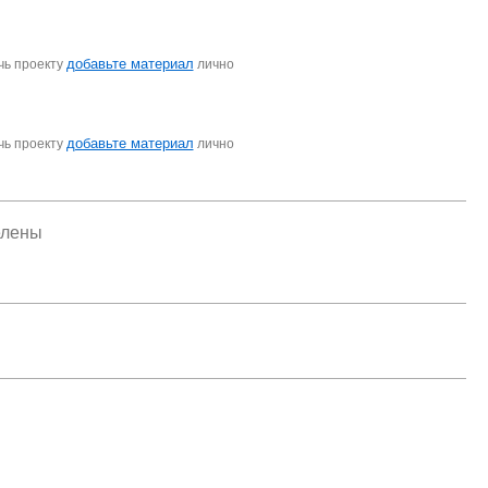
добавьте материал
чь проекту
лично
добавьте материал
чь проекту
лично
елены