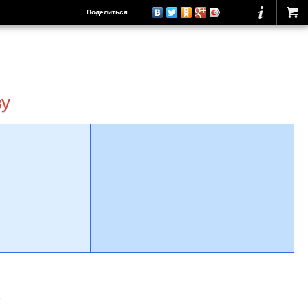
Поделиться
ву
о