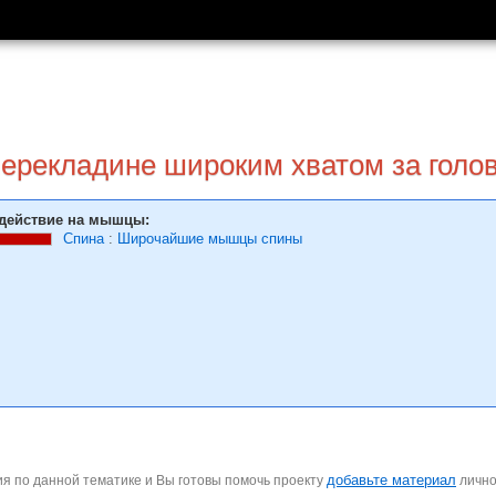
перекладине широким хватом за голо
действие на мышцы:
Спина
:
Широчайшие мышцы спины
добавьте материал
я по данной тематике и Вы готовы помочь проекту
личн