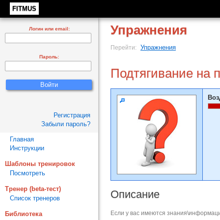
FITMUS
Упражнения
Логин или email:
Упражнения
Перейти:
Пароль:
Подтягивание на 
Воз
Регистрация
Забыли пароль?
Главная
Инструкции
Шаблоны тренировок
Посмотреть
Тренер (beta-тест)
Описание
Список тренеров
Если у вас имеются знания\информаци
Библиотека