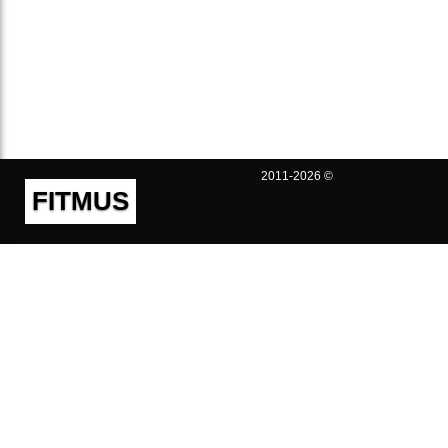
2011-2026 ©
FITMUS
Полезно
Контакты
Пользовательское соглашение
Политика конфиденциальности
Техническая поддержка
Публичная оферта
Предложения и жалобы
support@fitmus.com
Проект
Инструкции