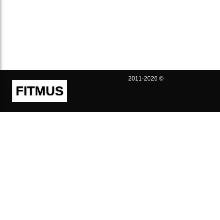
2011-2026 ©
FITMUS
Полезно
Контакты
Пользовательское соглашение
Политика конфиденциальности
Техническая поддержка
Публичная оферта
Предложения и жалобы
support@fitmus.com
Проект
Инструкции