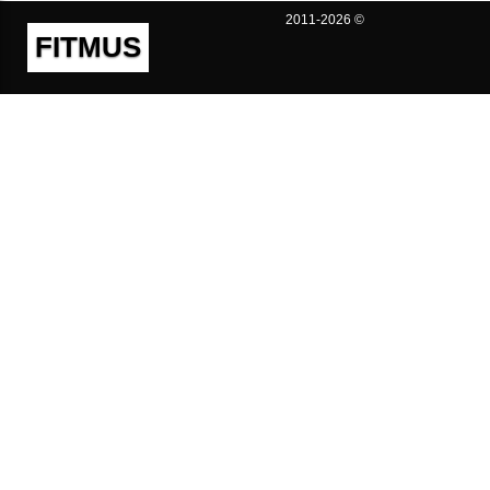
2011-2026 ©
FITMUS
Полезно
Контакты
Пользовательское соглашение
Политика конфиденциальности
Техническая поддержка
Публичная оферта
Предложения и жалобы
support@fitmus.com
Проект
Инструкции
Для разработчиков
FAQ (Вопросы и Ответы)