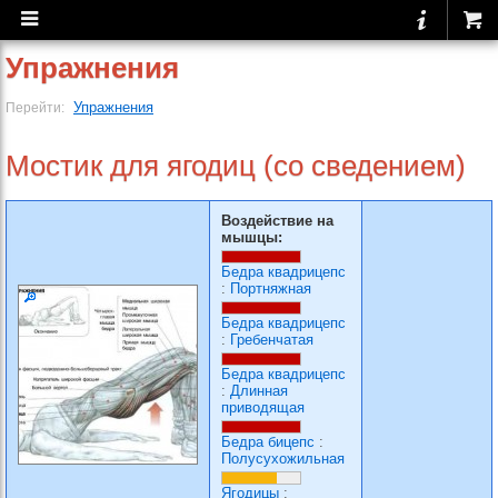
Упражнения
Упражнения
Перейти:
Мостик для ягодиц (со сведением)
Воздействие на
мышцы:
Бедра квадрицепс
:
Портняжная
Бедра квадрицепс
:
Гребенчатая
Бедра квадрицепс
:
Длинная
приводящая
Бедра бицепс
:
Полусухожильная
Ягодицы
: