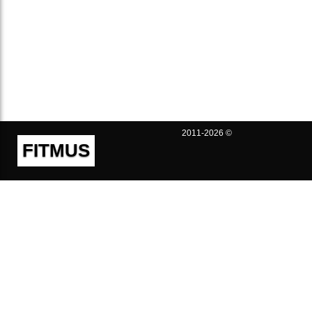
2011-2026 ©
FITMUS
Полезно
Контакты
Пользовательское соглашение
Политика конфиденциальности
Техническая поддержка
Публичная оферта
Предложения и жалобы
support@fitmus.com
Проект