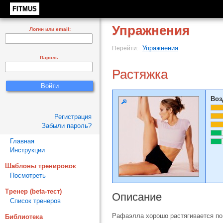
FITMUS
Упражнения
Логин или email:
Упражнения
Перейти:
Пароль:
Растяжка
Воз
Регистрация
Забыли пароль?
Главная
Инструкции
Шаблоны тренировок
Посмотреть
Тренер (beta-тест)
Описание
Список тренеров
Рафаэлла хорошо растягивается п
Библиотека