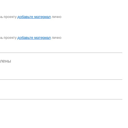
добавьте материал
чь проекту
лично
добавьте материал
чь проекту
лично
елены