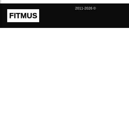
2011-2026 ©
FITMUS
Полезно
Контакты
Пользовательское соглашение
Политика конфиденциальности
Техническая поддержка
Публичная оферта
Предложения и жалобы
support@fitmus.com
Проект
Инструкции
Для разработчиков
FAQ (Вопросы и Ответы)