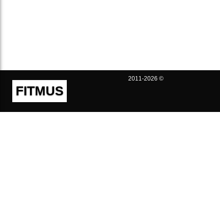
2011-2026 ©
FITMUS
Полезно
Контакты
Пользовательское соглашение
Политика конфиденциальности
Техническая поддержка
Публичная оферта
Предложения и жалобы
support@fitmus.com
Проект
Инструкции