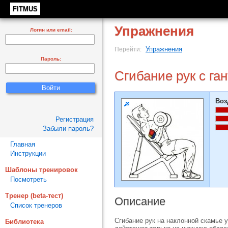
FITMUS
Упражнения
Логин или email:
Упражнения
Перейти:
Пароль:
Сгибание рук с га
Воз
Регистрация
Забыли пароль?
Главная
Инструкции
Шаблоны тренировок
Посмотреть
Тренер (beta-тест)
Описание
Список тренеров
Сгибание рук на наклонной скамье у
Библиотека