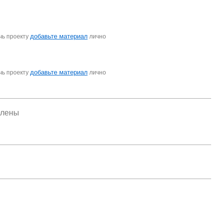
добавьте материал
чь проекту
лично
добавьте материал
чь проекту
лично
елены