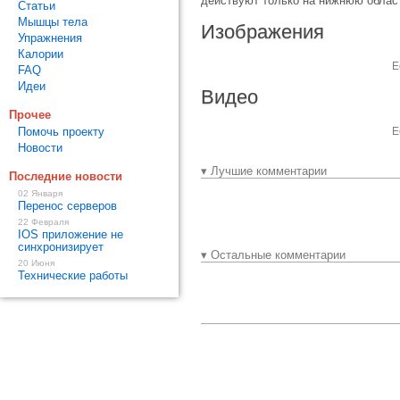
действуют только на нижнюю облас
Статьи
Мышцы тела
Изображения
Упражнения
Калории
Е
FAQ
Идеи
Видео
Прочее
Помочь проекту
Е
Новости
▾ Лучшие комментарии
Последние новости
02 Января
Перенос серверов
22 Февраля
IOS приложение не
синхронизирует
▾ Остальные комментарии
20 Июня
Технические работы