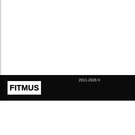
2011-2026 ©
FITMUS
Полезно
Контакты
Пользовательское соглашение
Политика конфиденциальности
Техническая поддержка
Публичная оферта
Предложения и жалобы
support@fitmus.com