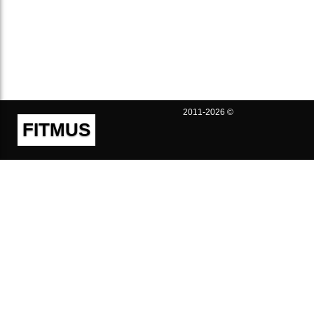
2011-2026 ©
FITMUS
Полезно
Контакты
Пользовательское соглашение
Политика конфиденциальности
Техническая поддержка
Публичная оферта
Предложения и жалобы
support@fitmus.com
Проект
Инструкции