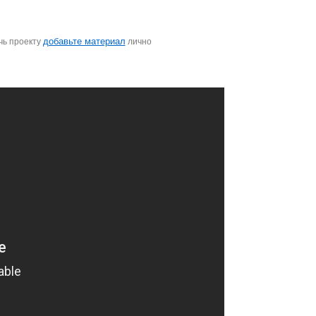
добавьте материал
чь проекту
лично