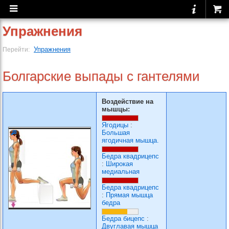
Упражнения
Упражнения
Перейти:
Болгарские выпады с гантелями
Воздействие на
мышцы:
Ягодицы
:
Большая
ягодичная мышца.
Бедра квадрицепс
:
Широкая
медиальная
Бедра квадрицепс
:
Прямая мышца
бедра
Бедра бицепс
:
Двуглавая мышца